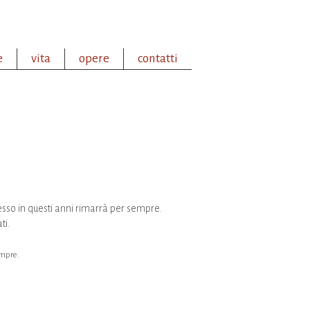
e
vita
opere
contatti
smesso in questi anni rimarrà per sempre.
ti.
sempre.